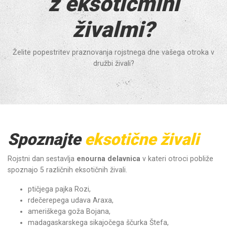
z eksotičmini
živalmi?
Želite popestritev praznovanja rojstnega dne vašega otroka v
družbi živali?
Spoznajte
eksotične živali
Rojstni dan sestavlja
enourna delavnica
v kateri otroci pobliže
spoznajo 5 različnih eksotičnih živali.
ptičjega pajka Rozi,
rdečerepega udava Araxa,
ameriškega goža Bojana,
madagaskarskega sikajočega ščurka Štefa,