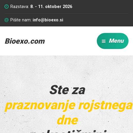
Razstava:
8. - 11. oktober 2026
Pišite nam:
info@bioexo.si
Bioexo.com
Menu
Ste za
praznovanje rojstnega
dne